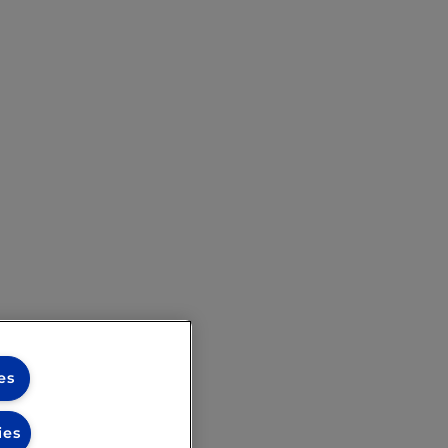
es
ies